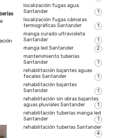
localización fugas agua
Santander
1
berías
localización fugas cámaras
de
termográficas Santander
1
manga curado ultravioleta
Santander
1
ación
manga led Santander
2
mantenimiento tuberías
Santander
1
rehabilitación bajantes aguas
fecales Santander
1
rehabilitación bajantes
Santander
1
rehabilitación sin obras bajantes
aguas pluviales Santander
1
rehabilitación tuberías manga led
Santander
1
rehabilitación tuberías Santander
4