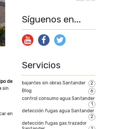
Síguenos en...
Servicios
ipo de
bajantes sin obras Santander
2
n
sin
Blog
6
control consumo agua Santander
1
detección fugas agua Santander
car en
2
detección fugas gas trazador
Santander
1