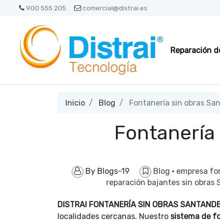
900 555 205
comercial@distrai.es
Reparación d
Inicio
Blog
Fontanería sin obras Sa
Fontanería
By
Blogs-19
Blog
·
empresa fo
reparación bajantes sin obras
DISTRAI FONTANERÍA SIN OBRAS SANTAND
localidades cercanas. Nuestro
sistema de fo