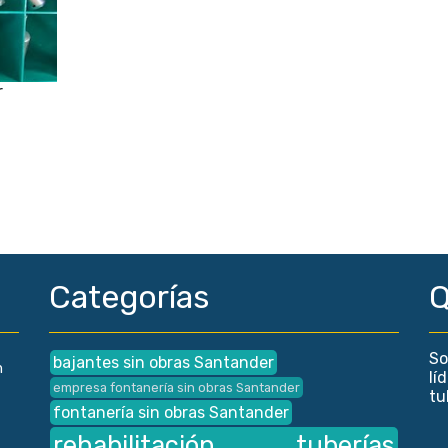
r
Categorías
Q
So
bajantes sin obras Santander
n
lí
empresa fontanería sin obras Santander
tu
fontanería sin obras Santander
rehabilitación tuberías