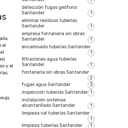
detección fugas geófono
Santander
1
as
eliminar residuos tuberías
Santander
1
empresa fontanería sin obras
ada,
Santander
1
 el
encamisado tuberías Santander
el
1
así
filtraciones agua tuberías
Santander
1
so y el
fontanería sin obras Santander
ías.
2
fugas agua Santander
3
inspección tuberías Santander
1
demás
instalación sistemas
alcantarillado Santander
1
limpieza cal tuberías Santander
1
limpieza tuberías Santander
1